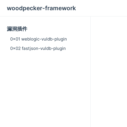
woodpecker-framework
漏洞插件
0x01 weblogic-vuldb-plugin
0x02 fastjson-vuldb-plugin